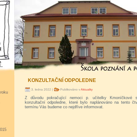
KONZULTAČNÍ ODPOLEDNE
3. ledna 2022 |
Publikováno v
Aktuality
 roku
Z důvodu pokračující nemoci p. učitelky Kmoníčkové s
konzultační odpoledne, které bylo naplánováno na tento č
y
termínu Vás budeme co nejdříve informovat.
2015