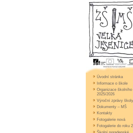
Úvodní stránka
Informace o škole
Organizace školního
2025/2026
Výroční zprávy škol
Dokumenty – MŠ
Kontakty
Fotogalerie nová
Fotogalerie do roku 
Školní poradenské