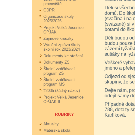
pracoviště
Děti si všechn
GDPR
domů. Do škol
Organizace školy
(svačina i na 
2025/2026
(svázané) si v
Projekt Velká Jesenice
botami do škol
OPJAK
Děti budou odj
Zájmové kroužky
budou pouze b
Výroční zpráva školy –
zázemí lyžařs
školní rok 2023/2024
sušáky na lyža
Dokumenty ke stažení
Veškeré vybav
Dokumenty ZŠ
jméno a přelep
Školní vzdělávací
program ZŠ
Odjezd od sjez
Školní vzdělávací
skupiny, že se
program MŠ
Dejte nám, pr
#2035 (žádný název)
odejít samy d
Projekt Velká Jesenice
OPJAK II
Případné dotaz
788, dotazy s
RUBRIKY
Karlíková.
Aktuality
Mateřská škola