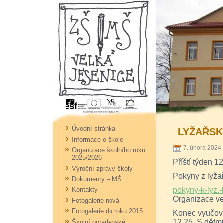
Úvodní stránka
LYŽAŘSK
Informace o škole
7. února 2024 
Organizace školního roku
2025/2026
Příští týden 1
Výroční zprávy školy
Pokyny z lyža
Dokumenty – MŠ
pokyny-k-lyz.
Kontakty
Organizace ve
Fotogalerie nová
Fotogalerie do roku 2015
Konec vyučová
12.25. S dětm
Školní poradenské